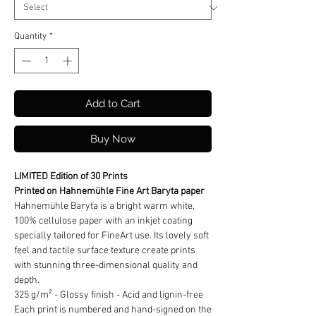
Quantity
*
Add to Cart
Buy Now
LIMITED Edition of 30 Prints
Printed on Hahnemühle Fine Art Baryta paper
Hahnemühle Baryta is a bright warm white,
100% cellulose paper with an inkjet coating
specially tailored for FineArt use. Its lovely soft
feel and tactile surface texture create prints
with stunning three-dimensional quality and
depth.
325 g/m² - Glossy finish - Acid and lignin-free
Each print is numbered and hand-signed on the